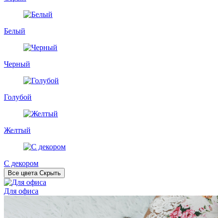
Белый
Черный
Голубой
Желтый
С декором
Все цвета
Скрыть
Для офиса