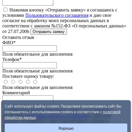
Нажимая кнопку «Отправить заявку» я соглашаюсь с
условиями
Пользовательского соглашения
и даю свое
согласие на обработку моих персональных данных в
соответствии с законом №152-ФЗ «О персональных данных»
от 27.07.2006
Отправить заявку
Оставить отзыв
ФИО
*
Поля обязательное для заполнения
Телефон
*
Поля обязательное для заполнения
Поставьте оценку товару:
Поля обязательное для заполнения
Комментарий
Сайт использует файлы cookies. Продолжая просматривать сайт Вы
Нажимая кнопку «Оставить отзыв» я соглашаюсь с
соглашаетесь с использованием cookies в соответствии с
политикой
условиями
Пользовательского соглашения
и даю свое
обработки данных
.
согласие на обработку моих персональных данных в
соответствии с законом №152-ФЗ «О персональных данных»
Хорошо
от 27.07.2006