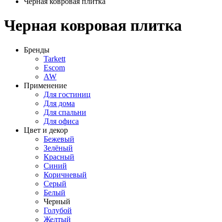
Черная ковровая плитка
Черная ковровая плитка
Бренды
Tarkett
Escom
AW
Применение
Для гостиниц
Для дома
Для спальни
Для офиса
Цвет и декор
Бежевый
Зелёный
Красный
Синий
Коричневый
Серый
Белый
Черный
Голубой
Желтый