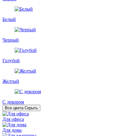
Белый
Черный
Голубой
Желтый
С декором
Все цвета
Скрыть
Для офиса
Для дома